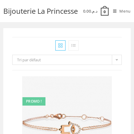
Skip
Bijouterie La Princesse
to
0.00
د.م.
Menu
0
content
Tri par défaut
PROMO !