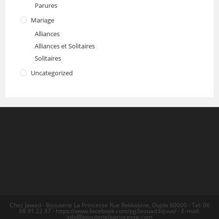
Parures
Mariage
Alliances
Alliances et Solitaires
Solitaires
Uncategorized
Chez Jawad - Bijouterie La Princesse Rue Rekkabine, Oujda 60000 - Tel: 06
68 91 22 37 - https://www.facebook.com/pg/Jaouad.bijoux/ - E-mail:
info@bijouterielaprincesse.com