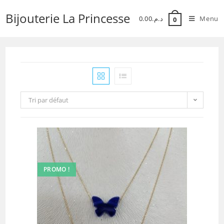
Skip
Bijouterie La Princesse
to
0.00
د.م.
Menu
0
content
Tri par défaut
PROMO !