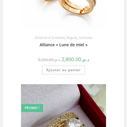
Alliances et Solitaires
,
Bagues
,
Solitaires
Alliance « Lune de miel »
2,800.00
د.م.
3,200.00
د.م.
Ajouter au panier
PROMO !