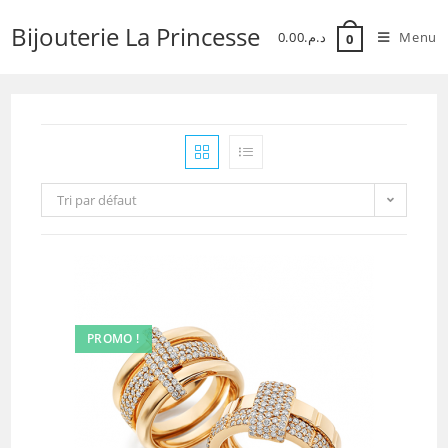
Skip
Bijouterie La Princesse
to
0.00
د.م.
Menu
0
content
Tri par défaut
PROMO !