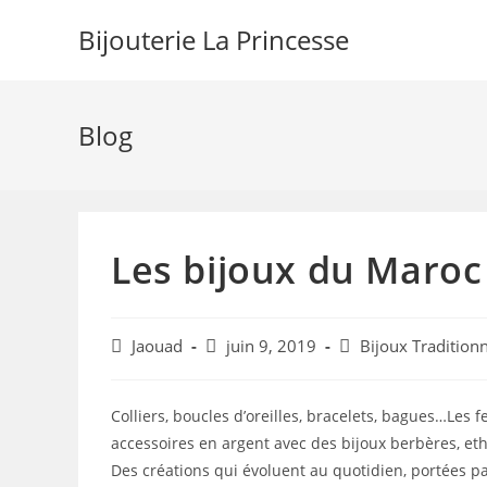
Skip
Bijouterie La Princesse
to
content
Blog
Les bijoux du Maroc
Auteur/autrice
Post
Post
Jaouad
juin 9, 2019
Bijoux Tradition
de
published:
category:
la
publication :
Colliers, boucles d’oreilles, bracelets, bagues…Le
accessoires en argent avec des bijoux berbères, ethn
Des créations qui évoluent au quotidien, portées pa