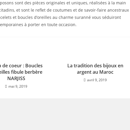
osons sont des pièces originales et uniques, réalisées à la main
tadins, et sont le reflet de coutumes et de savoir-faire ancestraux
acelets et boucles d’oreilles au charme suranné vous séduiront
temporaines à porter en toute occasion.
 de coeur : Boucles
La tradition des bijoux en
eilles fibule berbère
argent au Maroc
NARJISS
avril 9, 2019
mai 9, 2019