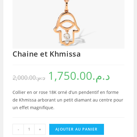
Chaine et Khmissa
1,750.00
د.م.
2,000.00
د.م.
Collier en or rose 18K orné d’un pendentif en forme
de Khmissa arborant un petit diamant au centre pour
un effet magnifique.
quantité
-
+
AJOUTER AU PANIER
de