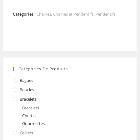
Chaine
et
Catégories :
Chaines
,
Chaines et Pendentifs
,
Pendentifs
Khmissa
Catégories De Produits
Bagues
Boucles
Bracelets
Bracelets
Chertla
Gourmettes
Colliers