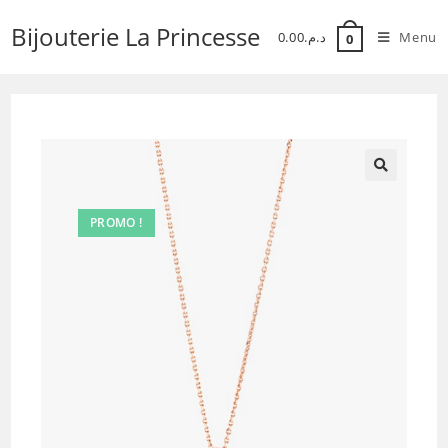
Skip
Bijouterie La Princesse
to
0.00
د.م.
Menu
0
content
PROMO !